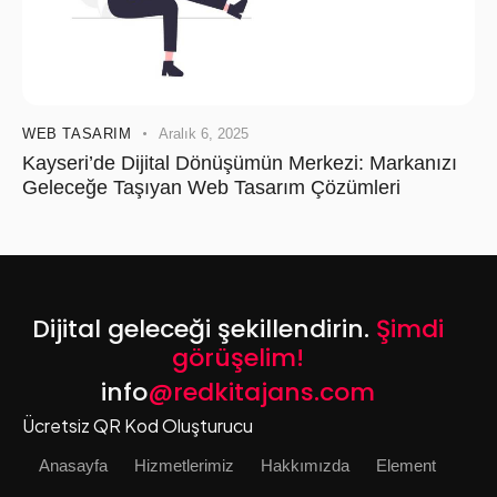
WEB TASARIM
Aralık 6, 2025
Kayseri’de Dijital Dönüşümün Merkezi: Markanızı
Geleceğe Taşıyan Web Tasarım Çözümleri
Dijital geleceği şekillendirin.
Şimdi
görüşelim!
info
@redkitajans.com
Ücretsiz QR Kod Oluşturucu
Anasayfa
Hizmetlerimiz
Hakkımızda
Element