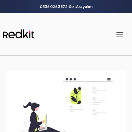
|
0536 026 3872
Sizi Arayalım