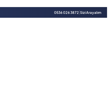
|
0536 026 3872
Sizi Arayalım