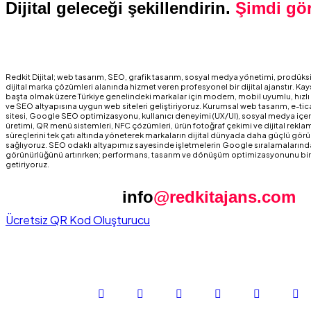
Dijital geleceği şekillendirin.
Şimdi gö
Redkit Dijital; web tasarım, SEO, grafik tasarım, sosyal medya yönetimi, prodüks
dijital marka çözümleri alanında hizmet veren profesyonel bir dijital ajanstır. Kay
başta olmak üzere Türkiye genelindeki markalar için modern, mobil uyumlu, hızlı
ve SEO altyapısına uygun web siteleri geliştiriyoruz. Kurumsal web tasarım, e-tic
sitesi, Google SEO optimizasyonu, kullanıcı deneyimi (UX/UI), sosyal medya içer
üretimi, QR menü sistemleri, NFC çözümleri, ürün fotoğraf çekimi ve dijital rekla
süreçlerini tek çatı altında yöneterek markaların dijital dünyada daha güçlü gör
sağlıyoruz. SEO odaklı altyapımız sayesinde işletmelerin Google sıralamalarınd
görünürlüğünü artırırken; performans, tasarım ve dönüşüm optimizasyonunu bir
getiriyoruz.
info
@redkitajans.com
Ücretsiz QR Kod Oluşturucu