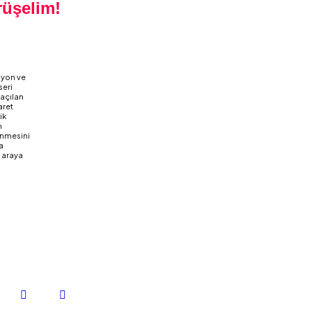
rüşelim!
iyon ve
seri
 açılan
aret
ik
m
ünmesini
a
 araya