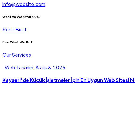
info@website.com
Want to Work with Us?
Send Brief
See What We Do!
Our Services
Web Tasarım
Aralık 8, 2025
Kayseri’de Küçük İşletmeler İçin En Uygun Web Sitesi M