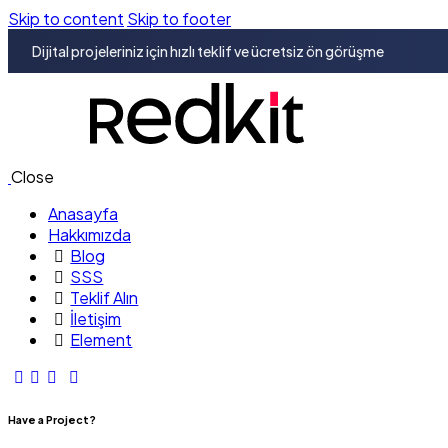
Skip to content
Skip to footer
Dijital projeleriniz için hızlı teklif ve ücretsiz ön görüşme
Close
Anasayfa
Hakkımızda
Blog
SSS
Teklif Alın
İletişim
Element
Have a Project?