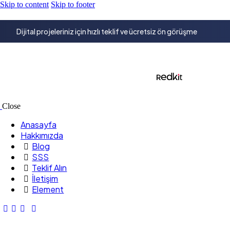
Skip to content
Skip to footer
Dijital projeleriniz için hızlı teklif ve ücretsiz ön görüşme
Close
Anasayfa
Hakkımızda
Blog
SSS
Teklif Alın
İletişim
Element