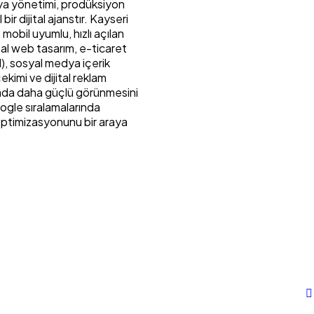
dya yönetimi, prodüksiyon
r dijital ajanstır. Kayseri
obil uyumlu, hızlı açılan
sal web tasarım, e-ticaret
), sosyal medya içerik
kimi ve dijital reklam
nyada daha güçlü görünmesini
ogle sıralamalarında
optimizasyonunu bir araya