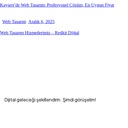
Kayseri’de Web Tasarım: Profesyonel Çözüm, En Uygun Fiyat
Web Tasarım
Aralık 6, 2025
Web Tasarım Hizmetlerimiz – Redkit Dijital
Dijital geleceği şekillendirin.
Şimdi görüşelim!