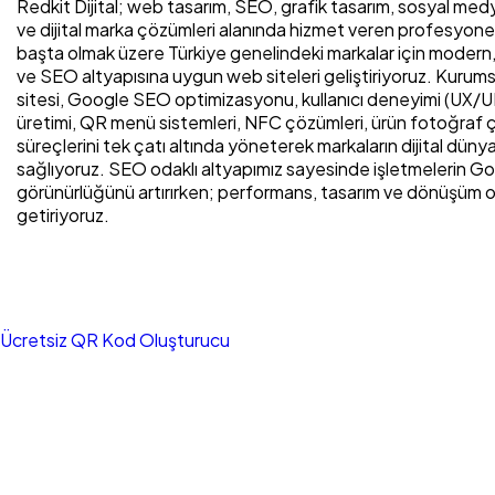
Redkit Dijital; web tasarım, SEO, grafik tasarım, sosyal me
ve dijital marka çözümleri alanında hizmet veren profesyonel bi
başta olmak üzere Türkiye genelindeki markalar için modern, m
ve SEO altyapısına uygun web siteleri geliştiriyoruz. Kurum
sitesi, Google SEO optimizasyonu, kullanıcı deneyimi (UX/UI
üretimi, QR menü sistemleri, NFC çözümleri, ürün fotoğraf çe
süreçlerini tek çatı altında yöneterek markaların dijital dü
sağlıyoruz. SEO odaklı altyapımız sayesinde işletmelerin Go
görünürlüğünü artırırken; performans, tasarım ve dönüşüm 
getiriyoruz.
Ücretsiz QR Kod Oluşturucu