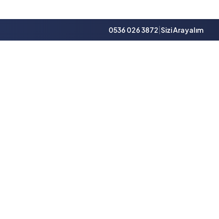
|
0536 026 3872
Sizi Arayalım