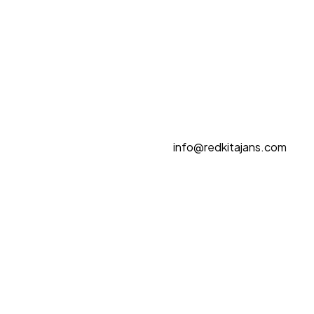
info
@redkitajans.com