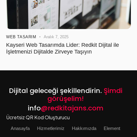
WEB TASARIM
Aralık 7, 2025
Kayseri Web Tasarımda Lider: Redkit Dijital ile
İşletmenizi Dijitalde Zirveye Taşıyın
Dijital geleceği şekillendirin.
Şimdi
görüşelim!
info
@redkitajans.com
Ücretsiz QR Kod Oluşturucu
Anasayfa
Hizmetlerimiz
Hakkımızda
Element