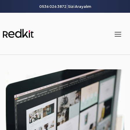
|
0536 026 3872
Sizi Arayalım