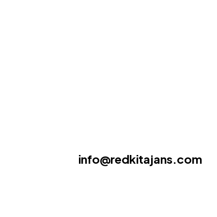
info
@redkitajans.com