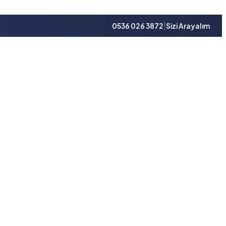
|
0536 026 3872
Sizi Arayalım