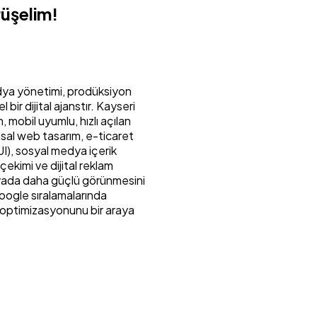
üşelim!
edya yönetimi, prodüksiyon
ir dijital ajanstır. Kayseri
 mobil uyumlu, hızlı açılan
msal web tasarım, e-ticaret
I), sosyal medya içerik
ekimi ve dijital reklam
ünyada daha güçlü görünmesini
oogle sıralamalarında
 optimizasyonunu bir araya