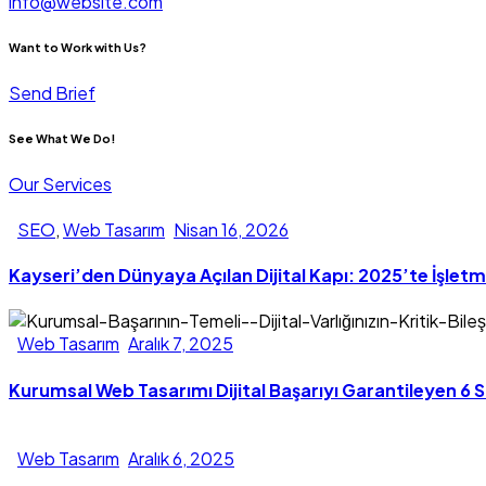
info@website.com
Want to Work with Us?
Send Brief
See What We Do!
Our Services
SEO
,
Web Tasarım
Nisan 16, 2026
Kayseri’den Dünyaya Açılan Dijital Kapı: 2025’te İşle
Web Tasarım
Aralık 7, 2025
Kurumsal Web Tasarımı Dijital Başarıyı Garantileyen 6 S
Web Tasarım
Aralık 6, 2025