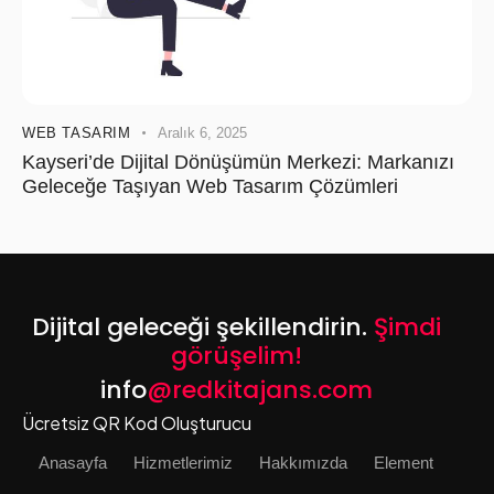
WEB TASARIM
Aralık 6, 2025
Kayseri’de Dijital Dönüşümün Merkezi: Markanızı
Geleceğe Taşıyan Web Tasarım Çözümleri
Dijital geleceği şekillendirin.
Şimdi
görüşelim!
info
@redkitajans.com
Ücretsiz QR Kod Oluşturucu
Anasayfa
Hizmetlerimiz
Hakkımızda
Element