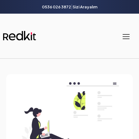
|
0536 026 3872
Sizi Arayalım