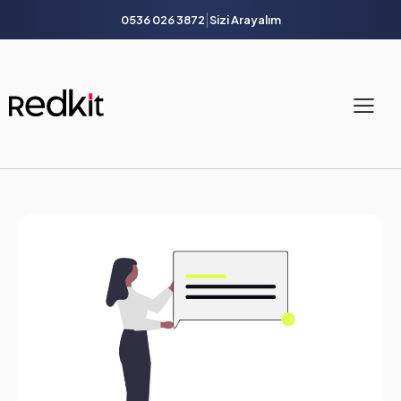
|
0536 026 3872
Sizi Arayalım