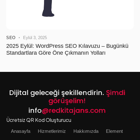
SEO
Eylül 3, 2025
2025 Eylül: WordPress SEO Kılavuzu – Bugünkü
Standartlara Göre Öne Çıkmanın Yolları
Dijital geleceği şekillendirin.
Şimdi
görüşelim!
info
@redkitajans.com
Ücretsiz QR Kod Oluşturucu
Anasayfa
Hizmetlerimiz
Hakkımızda
Element