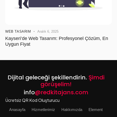
WEB TASARIM
Aralık 6, 2025
Kayseri’de Web Tasarım: Profesyonel Çözüm, En
Uygun Fiyat
Dijital geleceği şekillendirin.
Şimdi
görüşelim!
info
@redkitajans.com
Ücretsiz QR Kod Oluşturucu
Anasayfa
Hizmetlerimiz
Hakkımızda
Element