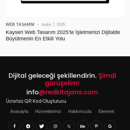
WEB TASARIM
Aralık 7, 2025
Kayseri Web Tasarım 2025’te İşletmenizi Dijitalde
Büyütmenin En Etkili Yolu
Dijital geleceği şekillendirin.
Şimdi
görüşelim!
info
@redkitajans.com
Ücretsiz QR Kod Oluşturucu
Anasayfa
Hizmetlerimiz
Hakkımızda
Element